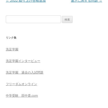
投
←
2022 繰り上げ合格追加
速さに関する問題
→
稿
ナ
検
ビ
索
ゲ
:
ー
リンク集
シ
ョ
洗足学園
ン
洗足学園インタービュー
洗足学園 過去の入試問題
フリーダムオンライン
中学受験 田中貴.com