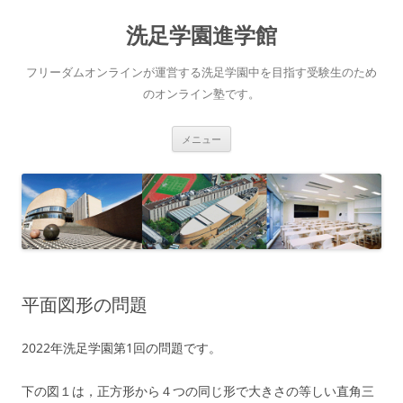
洗足学園進学館
フリーダムオンラインが運営する洗足学園中を目指す受験生のため
のオンライン塾です。
コ
メニュー
ン
テ
ン
ツ
へ
ス
キ
ッ
プ
平面図形の問題
2022年洗足学園第1回の問題です。
下の図１は，正方形から４つの同じ形で大きさの等しい直角三