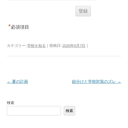
*
必須項目
カテゴリー:
学校を知る
| 投稿日:
2026年6月7日
|
投
←
夏の計画
組分けと学校対策のズレ
→
稿
ナ
検索
ビ
検索
ゲ
ー