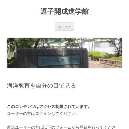
コ
ン
逗子開成進学館
テ
ン
ツ
へ
ス
メニュー
キ
ッ
プ
海洋教育を自分の目で見る
このコンテンツはアクセス制限されています。
ユーザーの方はログインしてください。
新規ユーザーの方は以下のフォームから登録を行ってくださ