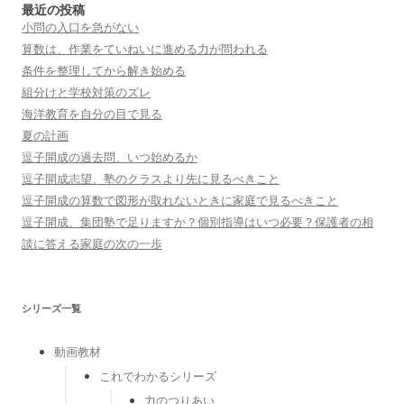
シ
最近の投稿
小問の入口を急がない
ョ
算数は、作業をていねいに進める力が問われる
ン
条件を整理してから解き始める
組分けと学校対策のズレ
海洋教育を自分の目で見る
夏の計画
逗子開成の過去問、いつ始めるか
逗子開成志望、塾のクラスより先に見るべきこと
逗子開成の算数で図形が取れないときに家庭で見るべきこと
逗子開成、集団塾で足りますか？個別指導はいつ必要？保護者の相
談に答える家庭の次の一歩
シリーズ一覧
動画教材
これでわかるシリーズ
力のつりあい