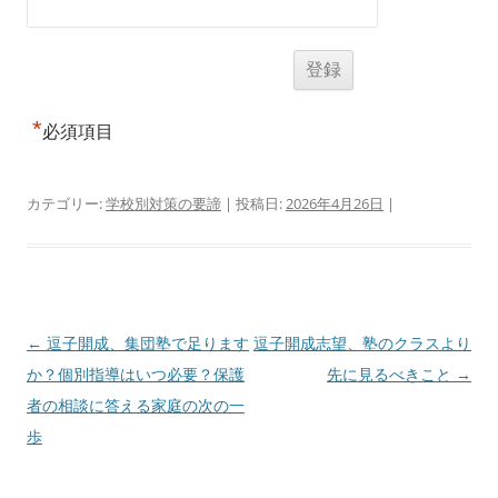
*
必須項目
カテゴリー:
学校別対策の要諦
| 投稿日:
2026年4月26日
|
投
←
逗子開成、集団塾で足ります
逗子開成志望、塾のクラスより
稿
か？個別指導はいつ必要？保護
先に見るべきこと
→
ナ
者の相談に答える家庭の次の一
ビ
歩
ゲ