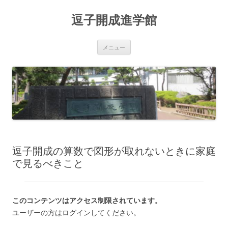
コ
ン
逗子開成進学館
テ
ン
ツ
へ
ス
メニュー
キ
ッ
プ
逗子開成の算数で図形が取れないときに家庭
で見るべきこと
このコンテンツはアクセス制限されています。
ユーザーの方はログインしてください。