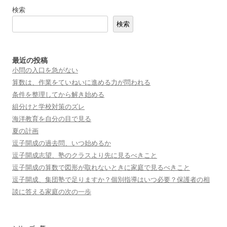
ー
検索
シ
検索
ョ
ン
最近の投稿
小問の入口を急がない
算数は、作業をていねいに進める力が問われる
条件を整理してから解き始める
組分けと学校対策のズレ
海洋教育を自分の目で見る
夏の計画
逗子開成の過去問、いつ始めるか
逗子開成志望、塾のクラスより先に見るべきこと
逗子開成の算数で図形が取れないときに家庭で見るべきこと
逗子開成、集団塾で足りますか？個別指導はいつ必要？保護者の相
談に答える家庭の次の一歩