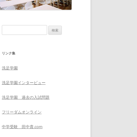
検
索
:
リンク集
洗足学園
洗足学園インタービュー
洗足学園 過去の入試問題
フリーダムオンライン
中学受験 田中貴.com