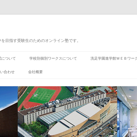
中を目指す受験生のためのオンライン塾です。
コ
ン
試について
学校別個別ワークスについて
洗足学園進学館ＷＥＢワー
テ
ン
ツ
い合わせ
会社概要
へ
ス
キ
ッ
プ