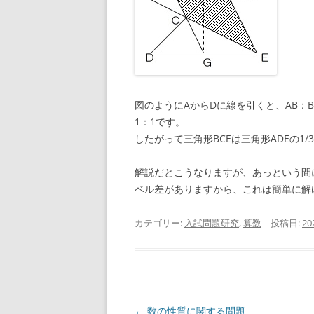
図のようにAからDに線を引くと、AB：BD
1：1です。
したがって三角形BCEは三角形ADEの1
解説だとこうなりますが、あっという間
ベル差がありますから、これは簡単に解
カテゴリー:
入試問題研究
,
算数
| 投稿日:
2
投
←
数の性質に関する問題