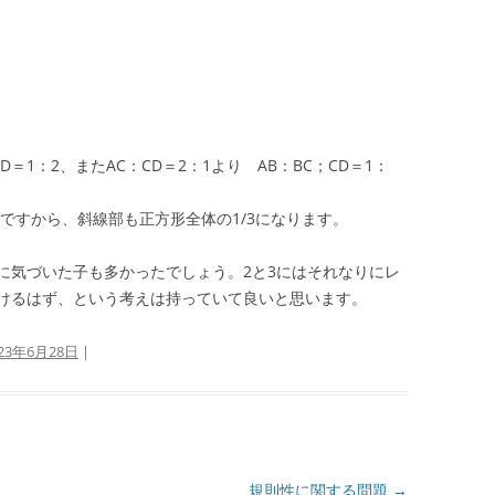
＝1：2、またAC：CD＝2：1より AB：BC；CD＝1：
/3ですから、斜線部も正方形全体の1/3になります。
に気づいた子も多かったでしょう。2と3にはそれなりにレ
けるはず、という考えは持っていて良いと思います。
023年6月28日
|
規則性に関する問題
→