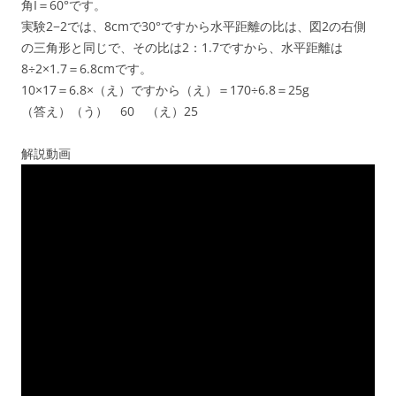
角I＝60°です。
実験2−2では、8cmで30°ですから水平距離の比は、図2の右側
の三角形と同じで、その比は2：1.7ですから、水平距離は
8÷2×1.7＝6.8cmです。
10×17＝6.8×（え）ですから（え）＝170÷6.8＝25g
（答え）（う） 60 （え）25
解説動画