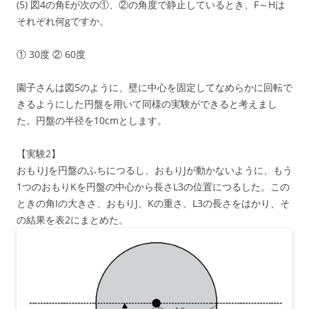
(5) 図4の角Eが次の①、②の角度で静止しているとき、F～Hは
それぞれ何gですか。
① 30度 ② 60度
園子さんは図5のように、壁に中心を固定してなめらかに回転で
きるようにした円盤を用いて同様の実験ができると考えまし
た。円盤の半径を10cmとします。
【実験2】
おもりJを円盤のふちにつるし、おもりJが動かないように、もう
1つのおもりKを円盤の中心から長さL3の位置につるした。この
ときの角Iの大きさ、おもりJ、Kの重さ、L3の長さをはかり、そ
の結果を表2にまとめた。