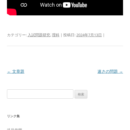
カテゴリー:
入試問題研究
,
理科
| 投稿日:
2024年7月13日
|
投
←
文章題
速さの問題
→
稿
ナ
検
ビ
索
ゲ
:
ー
リンク集
シ
ョ