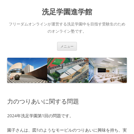
洗足学園進学館
フリーダムオンラインが運営する洗足学園中を目指す受験生のため
のオンライン塾です。
コ
メニュー
ン
テ
ン
ツ
へ
ス
キ
ッ
プ
力のつりあいに関する問題
2024年洗足学園第1回の問題です。
園子さんは、図1のようなモービルのつりあいに興味を持ち、実