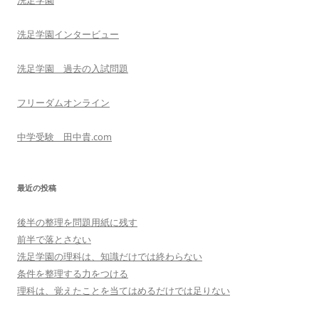
洗足学園
ン
洗足学園インタービュー
洗足学園 過去の入試問題
フリーダムオンライン
中学受験 田中貴.com
最近の投稿
後半の整理を問題用紙に残す
前半で落とさない
洗足学園の理科は、知識だけでは終わらない
条件を整理する力をつける
理科は、覚えたことを当てはめるだけでは足りない