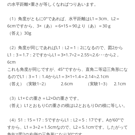
の水平距離×重さが等しくなればつりあいます。
（1）角度がともに0°であれば、水平距離はL1＝3cm、L2＝
6cmですから、3×（あ）＝6×15＝90より（あ）＝30ｇ
（答え）30g
（2）角度が同じであればL1：L2＝1：2になるので、図2から
L1：3＝1.7：2ですからL1＝3×1.7÷2＝2.55≒2.6･･･から2，
6cm
これも角度が同じですが、45°ですから、直角二等辺三角形にな
るのでL1：3＝1：1.4からL1＝3×1÷1.4＝2.14≒2.1cm
（答え）（実験1−2） 2.6cm （実験1−3） 2.1cm
（3）L1×Ｃの重さ＝L2×Dの重さです。
（答え）L1とおもりCの重さの積はL2とおもりDの積に等しい。
（4）51：15＝17：5ですからL1：L2＝5：17です。Aが60°で
すから、L1＝3÷2＝1.5cmなので、L2＝5.1cmです。したがって
角Bは図2の右側の三角形になり30°です。