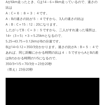
Aが6km走ったとき、Cは14－6＝8km走っているので、速さの
比は
A：C＝６：８＝３：４です。
A：Bの速さの比が５：４ですから、3人の速さの比は
A：B：C＝15：12：20になります。
したがってB：C＝３：５ですから、二人がすれ違った場所は、
14÷（3＋5）×３＝5.25kmとなるので、
5.25÷43.75＝0.12kmがBの分速です。
Bは14÷0.12＝350/3分かかります。速さの比がA：B＝５：４で
あれば、同じ距離にかかる時間の比は４：５ですからAとBの差
はBのかかる時間の1/5になるので、
350/3×1/5＝70/3分＝23分20秒
（答え）23分20秒