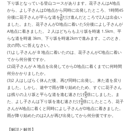
下り坂となっている登山コースがあります。花子さんはA地点
から、よし子さんはD地点から同時に出発したところ、1時間45
分後に花子さんが平らな道を
だけ進んだところで2人は出会い
ました。また、花子さんがD地点に着いた5分後によし子さんが
A地点に着きました。 2 人はどちらも上り坂を時速 1.5km、平
らな道を時速 3km、下り坂を時速2kmで進みます。このとき、
次の問いに答えなさい。
(1)よし子さんが B 地点に着いたのは、花子さんがC地点に着い
てから何分後ですか。
(2)花子さんが A 地点を出発してからD地点に着くまでに何時間
何分かかりましたか。
(3)2 人はしばらく休んだ後、再び同時に出発し、来た道を戻り
ました。しかし、途中で雨が降り始めたため、すぐに花子さん
は残りの上り坂と平らな道を進む速さだけ
倍にしました。ま
た、よし子さんは下り坂を進む速さだけ
倍にしたところ、花子
さんがA地点に着くと同時によし子さんがD地点に着きました。
雨が降り始めたのは2人が再び出発してから何分後ですか。
【解説と解答】