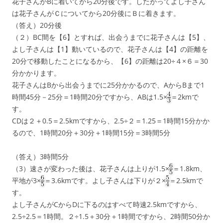
花子さんがBに着いてから20分後です。したがってよし子さん
は花子さんがＣについてから20分後にＢに着きます。
（答え）20分後
（２）BC間を【6】とすれば、出会うまでに花子さんは【5】、
よし子さんは【1】動いているので、花子さんは【4】の距離を
20分で移動したことになるから、【6】の距離は20÷４×６＝30
分かかります。
花子さんはBから出会うまでに25分かかるので、AからBまで1
時間45分－25分＝1時間20分ですから、ABは1.5×
＝2kmで
す。
CDは２＋0.5＝2.5kmですから、2.5÷２＝1.25＝1時間15分かか
るので、1時間20分＋30分＋1時間15分＝3時間5分
（答え）3時間5分
（3）速さが変わった後は、花子さんは上りが1.5×
＝1.8km、
平地が3×
＝3.6kmです。よし子さんは下りが２×
＝2.5kmで
す。
よし子さんがCからDに下るのはすべて時速2.5kmですから、
2.5÷2.5＝1時間。２÷1.5＋30分＋1時間ですから、2時間50分か