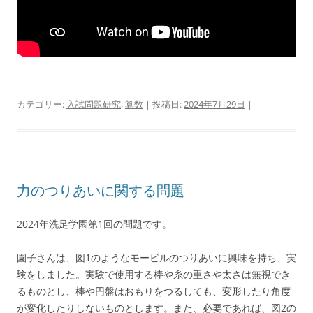
カテゴリー:
入試問題研究
,
算数
| 投稿日:
2024年7月29日
|
力のつりあいに関する問題
2024年洗足学園第1回の問題です。
園子さんは、図1のようなモービルのつりあいに興味を持ち、実
験をしました。実験で使用する棒や糸の重さや太さは無視でき
るものとし、棒や円盤はおもりをつるしても、変形したり角度
が変化したりしないものとします。また、必要であれば、図2の