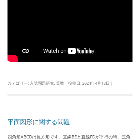
カテゴリー:
入試問題研究
,
算数
| 投稿日:
2024年4月18日
|
平面図形に関する問題
四角形ABCDは長方形です。直線BEと直線FDが平行の時、三角