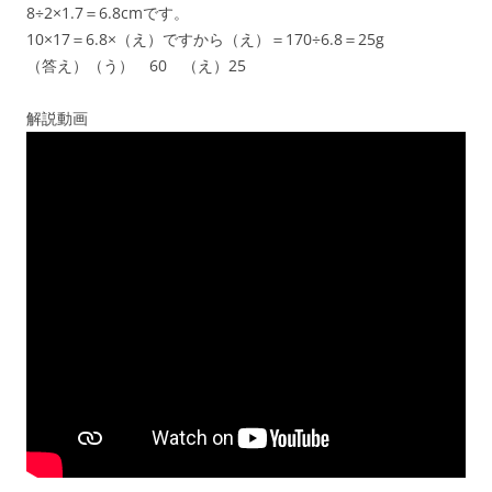
8÷2×1.7＝6.8cmです。
10×17＝6.8×（え）ですから（え）＝170÷6.8＝25g
（答え）（う） 60 （え）25
解説動画