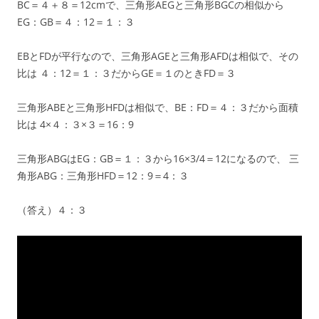
BC＝４＋８＝12cmで、三角形AEGと三角形BGCの相似から
EG：GB＝４：12＝１：３
EBとFDが平行なので、三角形AGEと三角形AFDは相似で、その
比は ４：12＝１：３だからGE＝１のときFD＝３
三角形ABEと三角形HFDは相似で、BE：FD＝４：３だから面積
比は 4×４：３×３＝16：9
三角形ABGはEG：GB＝１：３から16×3/4＝12になるので、 三
角形ABG：三角形HFD＝12：9＝4：３
（答え）４：３