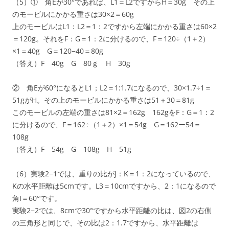
（5）① 角Eが30°であれば、L1＝L2ですからH＝30g その上
のモービルにかかる重さは30×2＝60g
上のモービルはL1：L2＝1：2ですから左端にかかる重さは60×2
＝120g。それをF：G＝1：2に分けるので、F＝120÷（1＋2）
×1＝40g G＝120−40＝80g
（答え）F 40g G 80ｇ H 30g
② 角Eが60°になるとL1；L2＝1:1.7になるので、30×1.7÷1＝
51gがH。その上のモービルにかかる重さは51＋30＝81g
このモービルの左端の重さは81×2＝162g 162gをF：G＝1：2
に分けるので、F＝162÷（1＋2）×1＝54g G＝162ー54＝
108g
（答え）F 54g G 108g H 51g
（6）実験2−1では、重りの比がJ：K＝1：2になっているので、
Kの水平距離は5cmです。L3＝10cmですから、2：1になるので
角I＝60°です。
実験2−2では、8cmで30°ですから水平距離の比は、図2の右側
の三角形と同じで、その比は2：1.7ですから、水平距離は