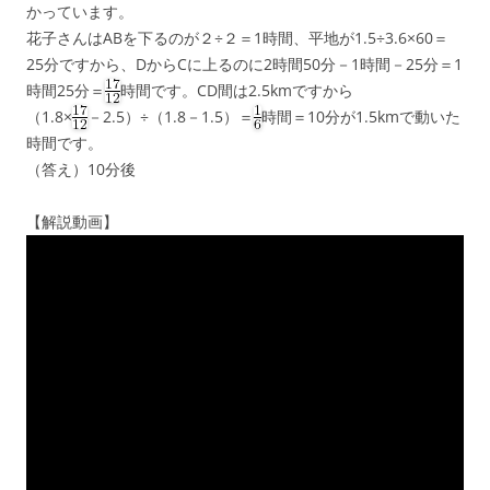
かっています。
花子さんはABを下るのが２÷２＝1時間、平地が1.5÷3.6×60＝
25分ですから、DからCに上るのに2時間50分－1時間－25分＝1
時間25分＝
時間です。CD間は2.5kmですから
（1.8×
－2.5）÷（1.8－1.5）＝
時間＝10分が1.5kmで動いた
時間です。
（答え）10分後
【解説動画】