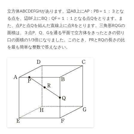
立方体ABCDEFGHがあります。辺AB上にAP：PB＝１：３とな
る点を、辺BF上にBQ：QF＝１：１となる点Qをとります。ま
た、点Pと点Qを結んだ直線上に点Rをとります。三角形RQGの
面積は、３点P、Q、Gを通る平面で立方体をきったときの切り
口の面積の1/3倍になりました。このとき、PRとRQの長さの比
を最も簡単な整数で答えなさい。