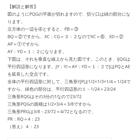
【解説と解答】
図のようにPQGの平面が切れますので、切り口は緑の部分にな
ります。
立方体の一辺を④とすると、PB＝③
BQ＝②ですから、XC：CG＝３：２なのでXC＝⑥、XD＝②
AP＝①ですから
AY：YD＝１：２になります。
下図は、それを垂直な線上から見た図です。このとき、IJQGは
平行四辺形になります。JY：YI＝AY：YD＝１：２でJはPQとAE
を延長した交点です。
全体の平行四辺形に対して、三角形YJPは1/2×1/3×1/4＝1/24で
すから、緑色の部分は、平行四辺形の１－1/24＝23/24
三角形RQGはその3分の1なので23/72
三角形PQGの面積は1/2×3/4＝3/8ですから
三角形PRGは3/8－23/72＝4/72となるので、
PR：RQ＝4：23
（答え）４：23