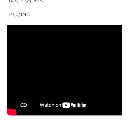
【0.5】÷【2】＝1/4
（答え)1/4倍