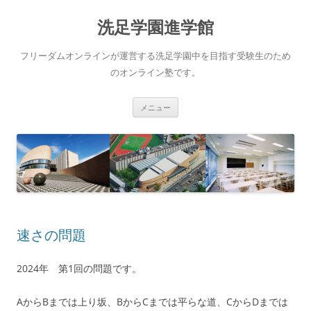
洗足学園進学館
フリーダムオンラインが運営する洗足学園中を目指す受験生のため
のオンライン塾です。
コ
メニュー
ン
テ
ン
ツ
へ
ス
キ
ッ
プ
速さの問題
2024年 第1回の問題です。
AからBまでは上り坂、BからCまでは平らな道、CからDまでは