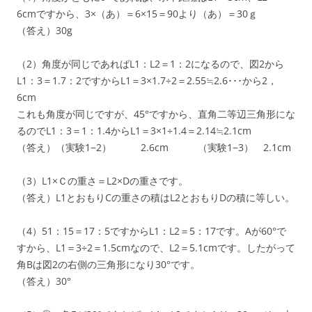
6cmですから、3×（あ）＝6×15＝90より（あ）＝30ｇ
（答え）30g
（2）角度が同じであればL1：L2＝1：2になるので、図2から
L1：3＝1.7：2ですからL1＝3×1.7÷2＝2.55≒2.6･･･から2，
6cm
これも角度が同じですが、45°ですから、直角二等辺三角形にな
るのでL1：3＝1：1.4からL1＝3×1÷1.4＝2.14≒2.1cm
（答え）（実験1−2） 2.6cm （実験1−3） 2.1cm
（3）L1×Ｃの重さ＝L2×Dの重さです。
（答え）L1とおもりCの重さの積はL2とおもりDの積に等しい。
（4）51：15＝17：5ですからL1：L2＝5：17です。Aが60°で
すから、L1＝3÷2＝1.5cmなので、L2＝5.1cmです。したがって
角Bは図2の右側の三角形になり30°です。
（答え）30°